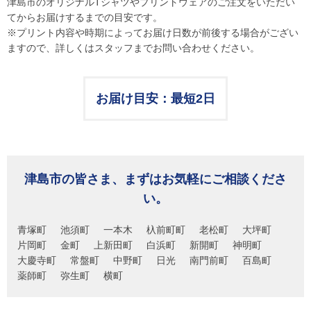
津島市のオリジナルTシャツやプリントウェアのご注文をいただい
てからお届けするまでの目安です。
※プリント内容や時期によってお届け日数が前後する場合がござい
ますので、詳しくはスタッフまでお問い合わせください。
お届け目安：最短2日
津島市の皆さま、まずはお気軽にご相談くださ
い。
青塚町
池須町
一本木
杁前町町
老松町
大坪町
片岡町
金町
上新田町
白浜町
新開町
神明町
大慶寺町
常盤町
中野町
日光
南門前町
百島町
薬師町
弥生町
横町