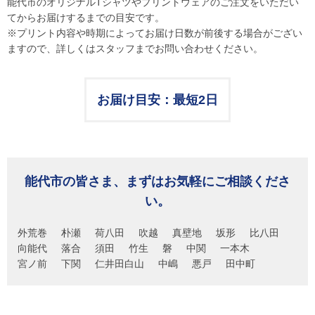
能代市のオリジナルTシャツやプリントウェアのご注文をいただい
てからお届けするまでの目安です。
※プリント内容や時期によってお届け日数が前後する場合がござい
ますので、詳しくはスタッフまでお問い合わせください。
お届け目安：最短2日
能代市の皆さま、まずはお気軽にご相談くださ
い。
外荒巻
朴瀬
荷八田
吹越
真壁地
坂形
比八田
向能代
落合
須田
竹生
磐
中関
一本木
宮ノ前
下関
仁井田白山
中嶋
悪戸
田中町