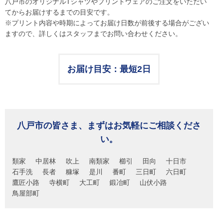
八戸市のオリジナルTシャツやプリントウェアのご注文をいただい
てからお届けするまでの目安です。
※プリント内容や時期によってお届け日数が前後する場合がござい
ますので、詳しくはスタッフまでお問い合わせください。
お届け目安：最短2日
八戸市の皆さま、まずはお気軽にご相談くださ
い。
類家
中居林
吹上
南類家
櫛引
田向
十日市
石手洗
長者
糠塚
是川
番町
三日町
六日町
鷹匠小路
寺横町
大工町
鍛冶町
山伏小路
鳥屋部町