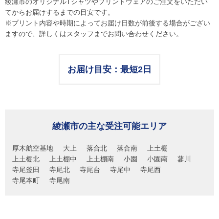
綾瀬市のオリジナルTシャツやプリントウェアのご注文をいただい
てからお届けするまでの目安です。
※プリント内容や時期によってお届け日数が前後する場合がござい
ますので、詳しくはスタッフまでお問い合わせください。
お届け目安：最短2日
綾瀬市の主な受注可能エリア
厚木航空基地
大上
落合北
落合南
上土棚
上土棚北
上土棚中
上土棚南
小園
小園南
蓼川
寺尾釜田
寺尾北
寺尾台
寺尾中
寺尾西
寺尾本町
寺尾南