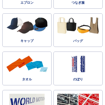
エプロン
つなぎ服
キャップ
バッグ
タオル
のぼり