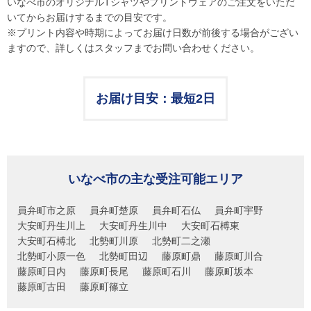
いなべ市のオリジナルTシャツやプリントウェアのご注文をいただ
いてからお届けするまでの目安です。
※プリント内容や時期によってお届け日数が前後する場合がござい
ますので、詳しくはスタッフまでお問い合わせください。
お届け目安：最短2日
いなべ市の主な受注可能エリア
員弁町市之原
員弁町楚原
員弁町石仏
員弁町宇野
大安町丹生川上
大安町丹生川中
大安町石榑東
大安町石榑北
北勢町川原
北勢町二之瀬
北勢町小原一色
北勢町田辺
藤原町鼎
藤原町川合
藤原町日内
藤原町長尾
藤原町石川
藤原町坂本
藤原町古田
藤原町篠立