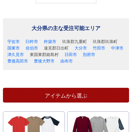
大分県の主な受注可能エリア
宇佐市
臼杵市
杵築市
玖珠郡九重町
玖珠郡玖珠町
国東市
佐伯市
速見郡日出町
大分市
竹田市
中津市
津久見市
東国東郡姫島村
日田市
別府市
豊後高田市
豊後大野市
由布市
アイテムから選ぶ