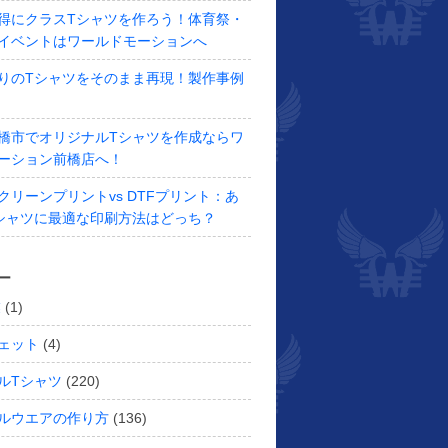
得にクラスTシャツを作ろう！体育祭・
イベントはワールドモーションへ
りのTシャツをそのまま再現！製作事例
橋市でオリジナルTシャツを作成ならワ
ーション前橋店へ！
クリーンプリントvs DTFプリント：あ
シャツに最適な印刷方法はどっち？
ー
業
(1)
ェット
(4)
ルTシャツ
(220)
ルウエアの作り方
(136)