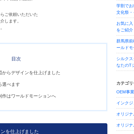
学割でお
文化祭・
からご依頼いただいた
紹介します。
お気に入
た。
をご紹介
群馬県前
ールドモ
目次
シルクス
なたのT
ジ図からデザインを仕上げました
カテゴリ
ろ選べます
OEM事
ア制作はワールドモーションへ
インクジ
オリジナ
オリジナ
インを仕上げました