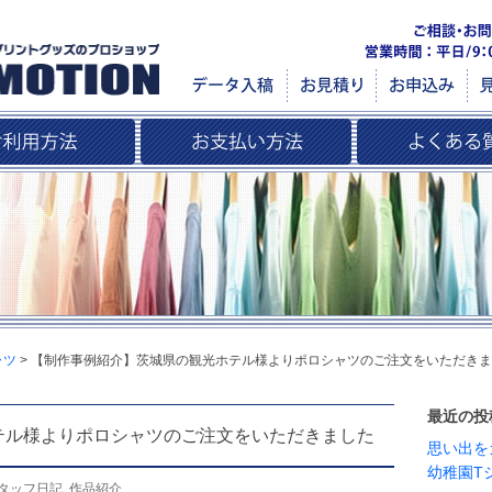
ャツ
>
【制作事例紹介】茨城県の観光ホテル様よりポロシャツのご注文をいただきま
最近の投
テル様よりポロシャツのご注文をいただきました
思い出を
幼稚園T
タッフ日記
,
作品紹介