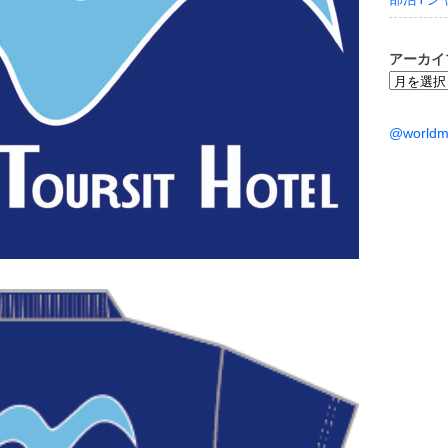
アーカイ
ア
ー
カ
@world
イ
ブ