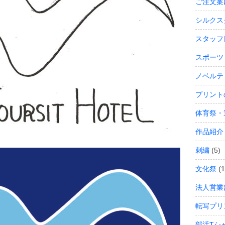
ご注文案
シルクス
スタッフ
スポーツ
ノベルテ
プリント
体育祭・
作品紹介
刺繍
(5)
文化祭
(1
法人営業
転写プリ
部活Tシ