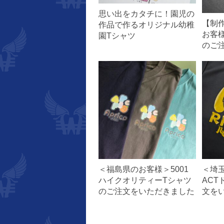
思い出をカタチに！園児の
【制
作品で作るオリジナル幼稚
お客
園Tシャツ
のご
＜福島県のお客様＞5001
＜埼玉
ハイクオリティーTシャツ
ACT
のご注文をいただきました
文を