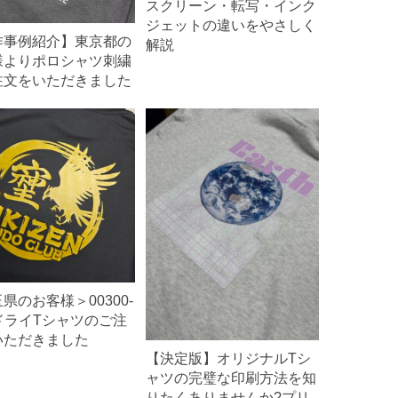
スクリーン・転写・インク
ジェットの違いをやさしく
作事例紹介】東京都の
解説
様よりポロシャツ刺繍
注文をいただきました
県のお客様＞00300-
ドライTシャツのご注
いただきました
【決定版】オリジナルTシ
ャツの完璧な印刷方法を知
りたくありませんか?プリ