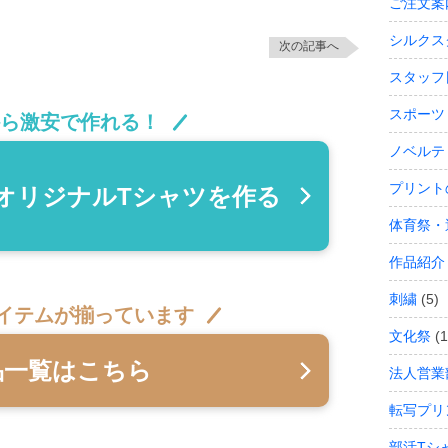
ご注文案
シルクス
次の記事へ
スタッフ
スポーツ
から激安で作れる！
ノベルテ
プリント
オリジナルTシャツ
を作る
体育祭・
作品紹介
刺繍
(5)
イテムが揃っています
文化祭
(1
品一覧はこちら
法人営業
転写プリ
部活Tシ