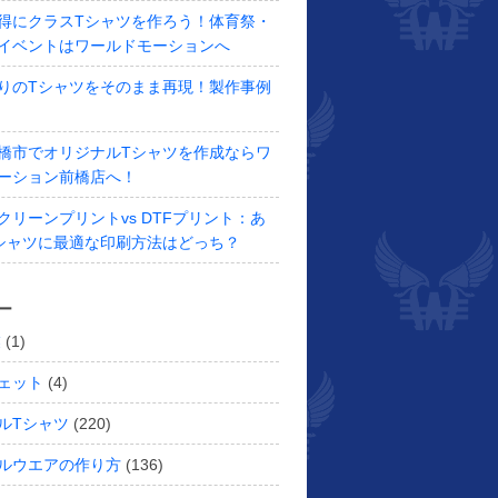
得にクラスTシャツを作ろう！体育祭・
イベントはワールドモーションへ
りのTシャツをそのまま再現！製作事例
橋市でオリジナルTシャツを作成ならワ
ーション前橋店へ！
クリーンプリントvs DTFプリント：あ
シャツに最適な印刷方法はどっち？
ー
業
(1)
ェット
(4)
ルTシャツ
(220)
ルウエアの作り方
(136)