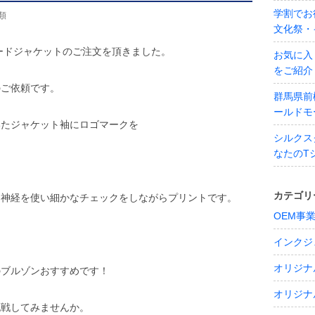
学割でお
類
文化祭・
ダードジャケットのご注文を頂きました。
お気に入
をご紹介
のご依頼です。
群馬県前
ールドモ
いたジャケット袖にロゴマークを
シルクス
なたのT
。
カテゴリ
に神経を使い細かなチェックをしながらプリントです。
OEM事
インクジ
オリジナ
のブルゾンおすすめです！
オリジナ
挑戦してみませんか。