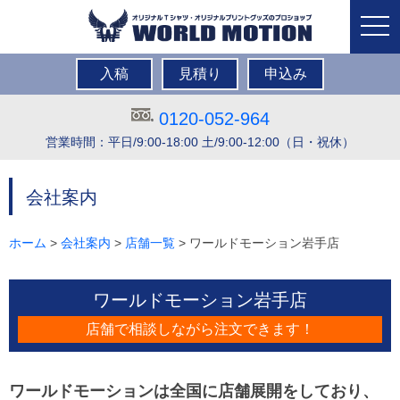
togg
navi
入稿
見積り
申込み
0120-052-964
営業時間：平日/9:00-18:00 土/9:00-12:00（日・祝休）
会社案内
ホーム
>
会社案内
>
店舗一覧
> ワールドモーション岩手店
ワールドモーション岩手店
店舗で相談しながら注文できます！
ワールドモーションは全国に店舗展開をしており、