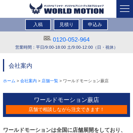
togg
navi
入稿
見積り
申込み
0120-052-964
営業時間：平日/9:00-18:00 土/9:00-12:00（日・祝休）
会社案内
ホーム
>
会社案内
>
店舗一覧
> ワールドモーション蕨店
ワールドモーション蕨店
店舗で相談しながら注文できます！
ワールドモーションは全国に店舗展開をしており、