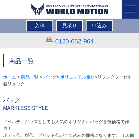
togg
navi
入稿
見積り
申込み
0120-052-964
商品一覧
ホーム
>
商品一覧
>
バッグ
>
ポリエステル素材
>リフレクター付巾
着リュック
バッグ
MARKLESS STYLE
ノベルティグッズとしても人気のオリジナルバッグを低価格で作
成！
ボディ代、版代、プリント代が全て込みの価格になります。（10個