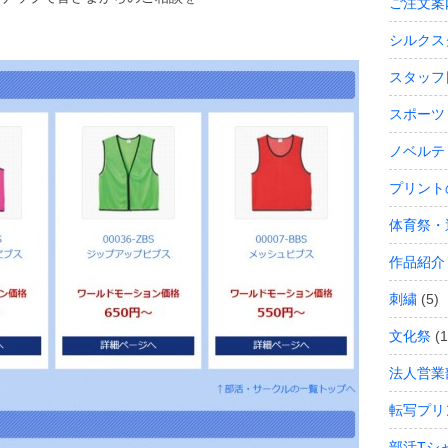
ご注文案
シルクス
スタッフ
スポーツ
ノベルテ
プリント
体育祭・
作品紹介
刺繍
(5)
文化祭
(1
法人営業
転写プリ
部活Tシ