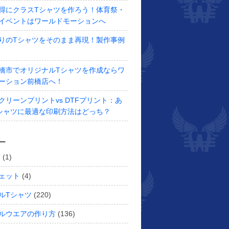
得にクラスTシャツを作ろう！体育祭・
イベントはワールドモーションへ
りのTシャツをそのまま再現！製作事例
橋市でオリジナルTシャツを作成ならワ
ーション前橋店へ！
クリーンプリントvs DTFプリント：あ
シャツに最適な印刷方法はどっち？
ー
業
(1)
ェット
(4)
ルTシャツ
(220)
ルウエアの作り方
(136)