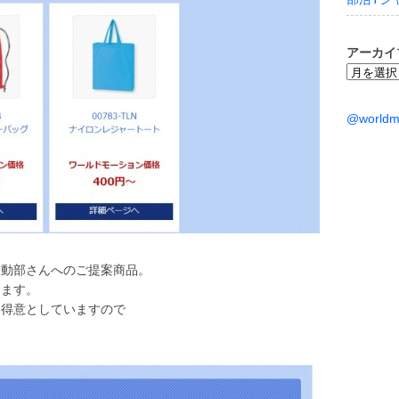
アーカイ
ア
ー
カ
@world
イ
ブ
運動部さんへのご提案商品。
ります。
も得意としていますので