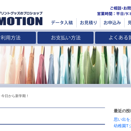
>
今日から新学期！
最近の投
思い出を
幼稚園T