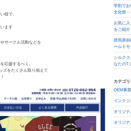
学割でお
文化祭・
多い様で、
。
お気に入
ざいます
をご紹介
群馬県前
動やサークル活動などを
ールドモ
シルクス
活を応援するべく、
なたのT
ッズをたくさん取り揃えて
す！
カテゴリ
OEM事
インクジ
オリジナ
オリジナ