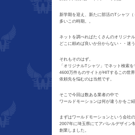
新学期を迎え、新たに部活のTシャツ（
多いこの時期。。
ネットを調べればたくさんのオリジナル
どこに頼めば良いか分からない・・迷
それもそのはず。
「オリジナルTシャツ」でネット検索を
4600万件ものサイトがHITするこの世
依頼先を悩むのは当然です。
そこで今回は数ある業者の中で
ワールドモーションは何が違うかをご
まずはワールドモーションという会社
2007年に埼玉県にてアパレルデザイ
創業しました。