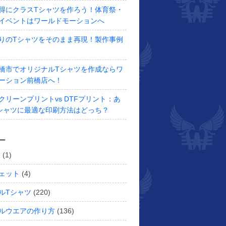
得にクラスTシャツを作ろう！体育祭・
イベントはワールドモーションへ
りのTシャツをそのまま再現！製作事例
橋市でオリジナルTシャツを作成ならワ
ーション前橋店へ！
クリーンプリントvs DTFプリント：あ
シャツに最適な印刷方法はどっち？
ー
業
(1)
ェット
(4)
ルTシャツ
(220)
ルウエアの作り方
(136)