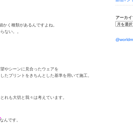
アーカイ
ア
細かく種類があるんですよね。
ー
からない。。
カ
@world
イ
ブ
要望やシーンに見合ったウェアを
適したプリントをきちんとした基準を用いて施工。
でとれも大切と我々は考えています。
なんです。