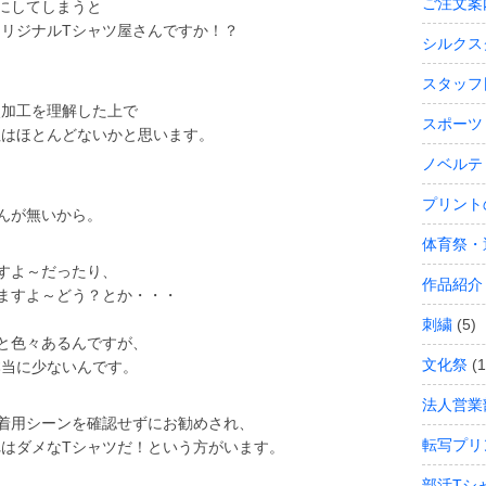
ご注文案
にしてしまうと
リジナルTシャツ屋さんですか！？
シルクス
スタッフ
次加工を理解した上で
スポーツ
社はほとんどないかと思います。
ノベルテ
プリント
んが無いから。
体育祭・
すよ～だったり、
作品紹介
ますよ～どう？とか・・・
刺繍
(5)
と色々あるんですが、
文化祭
(1
本当に少ないんです。
法人営業
着用シーンを確認せずにお勧めされ、
転写プリ
はダメなTシャツだ！という方がいます。
部活Tシ