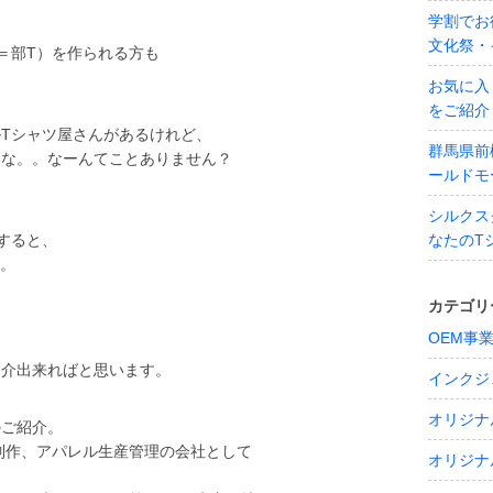
学割でお
文化祭・
＝部T）を作られる方も
お気に入
をご紹介
Tシャツ屋さんがあるけれど、
群馬県前
うな。。なーんてことありません？
ールドモ
シルクス
すると、
なたのT
界。
カテゴリ
OEM事
紹介出来ればと思います。
インクジ
オリジナ
のご紹介。
ン制作、アパレル生産管理の会社として
オリジナ