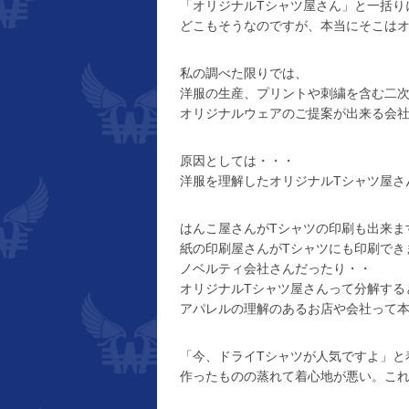
「オリジナルTシャツ屋さん」と一括り
どこもそうなのですが、本当にそこはオ
私の調べた限りでは、
洋服の生産、プリントや刺繍を含む二
オリジナルウェアのご提案が出来る会
原因としては・・・
洋服を理解したオリジナルTシャツ屋さ
はんこ屋さんがTシャツの印刷も出来ま
紙の印刷屋さんがTシャツにも印刷でき
ノベルティ会社さんだったり・・
オリジナルTシャツ屋さんって分解する
アパレルの理解のあるお店や会社って
「今、ドライTシャツが人気ですよ」と
作ったものの蒸れて着心地が悪い。これ