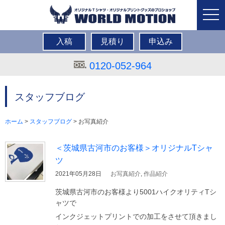
togg
navi
入稿
見積り
申込み
0120-052-964
スタッフブログ
ホーム
>
スタッフブログ
>
お写真紹介
＜茨城県古河市のお客様＞オリジナルTシャ
ツ
2021年05月28日
お写真紹介
,
作品紹介
茨城県古河市のお客様より5001ハイクオリティTシ
ャツで
インクジェットプリントでの加工をさせて頂きまし