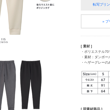
転写プリン
» 
[ 素材 ]
・ポリエステル70
・素材：ダンボー
・ヘザーグレーのみ
[ 同素材商品 ]