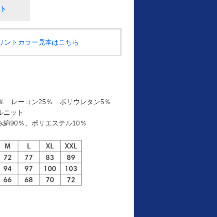
ト
プリントカラー見本はこちら
％ レーヨン25％ ポリウレタン5％
ルニット
綿90％、ポリエステル10％