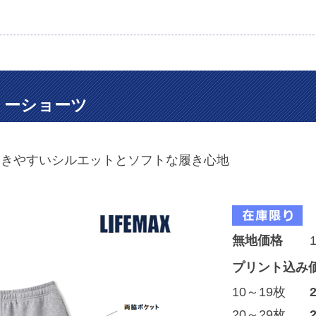
リーショーツ
動きやすいシルエットとソフトな履き心地
無地価格
プリント込み
10～19枚
20～29枚