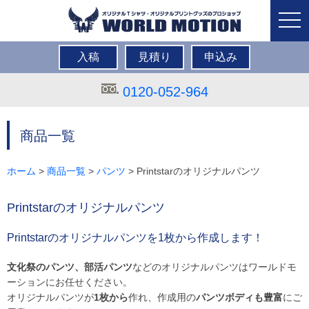
togg
navi
入稿
見積り
申込み
0120-052-964
商品一覧
ホーム
>
商品一覧
>
パンツ
> Printstarのオリジナルパンツ
Printstarのオリジナルパンツ
Printstarのオリジナルパンツを1枚から作成します！
文化祭のパンツ、部活パンツ
などのオリジナルパンツはワールドモ
ーションにお任せください。
オリジナルパンツが
1枚から
作れ、作成用の
パンツボディも豊富
にご