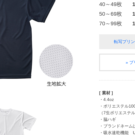
40～49枚
50～69枚
70～99枚
転写プリン
» 
[ 素材 ]
・4.4oz
・ポリエステル10
（7生ポリエステル
・脇ハギ
・ブランドネーム
・吸水速乾機能 