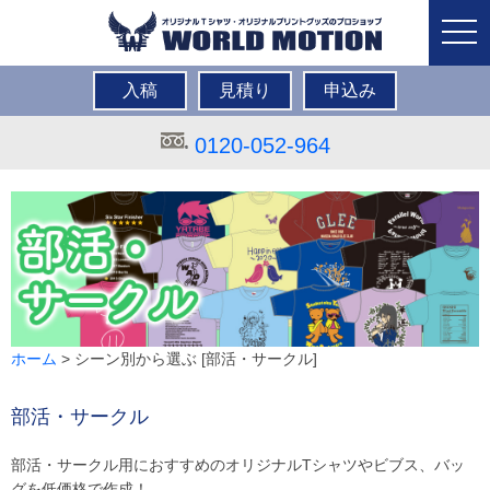
togg
navi
入稿
見積り
申込み
0120-052-964
ホーム
> シーン別から選ぶ [部活・サークル]
部活・サークル
部活・サークル用におすすめのオリジナルTシャツやビブス、バッ
グを低価格で作成！